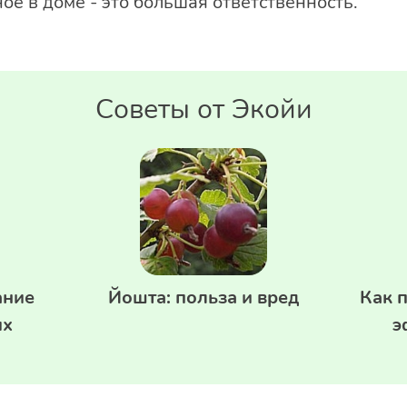
ое в доме - это большая ответственность.
Советы от Экойи
ание
Йошта: польза и вред
Как 
их
э