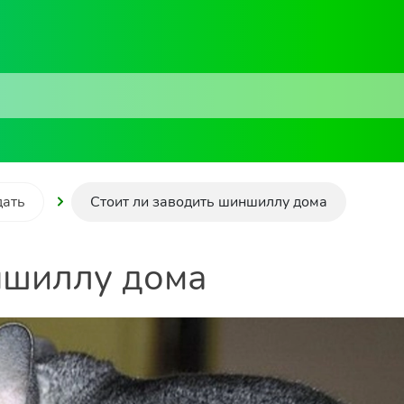
дать
Стоит ли заводить шиншиллу дома
ншиллу дома