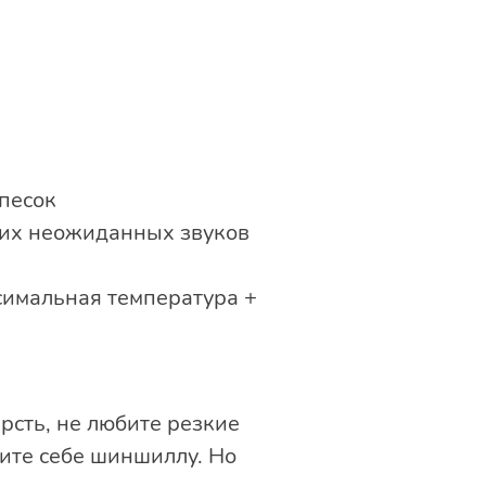
й
песок
мких неожиданных звуков
симальная температура +
рсть, не любите резкие
дите себе шиншиллу. Но