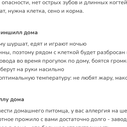
е опасности, нет острых зубов и длинных когте
т, нужна клетка, сено и корма.
шиншилл дома
му шуршат, едят и играют ночью
ны, поэтому рядом с клеткой будет разбросан 
овода во время прогулок по дому, боятся гро
 берут на руки насильно
оптимальную температуру: не любят жару, мак
ллу дома
вести домашнего питомца, у вас аллергия на ше
отное прожило с вами достаточно долго - заво