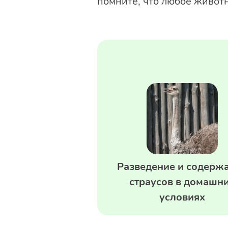
помните, что любое животн
Разведение и содерж
страусов в домашн
условиях