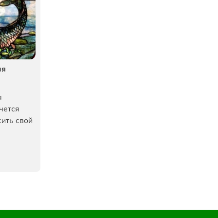
ия
я
чется
сить свой