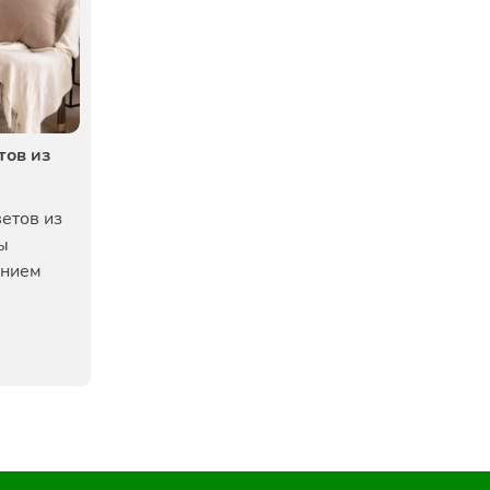
тов из
етов из
бы
ением