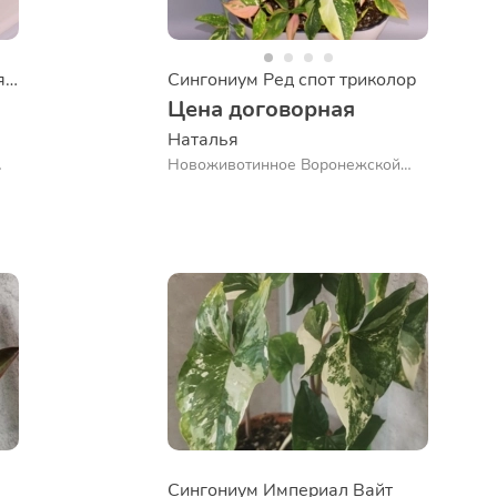
Сингониум скрамблед эггс ( яичница)
Сингониум Ред спот триколор
Цена договорная
Наталья 
Новоживотинное Воронежской
обл.
Сингониум Империал Вайт