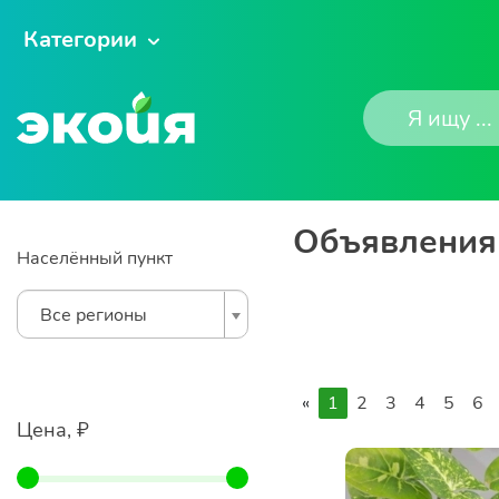
Категории
Объявления 
Населённый пункт
Все регионы
«
1
2
3
4
5
6
Цена, ₽