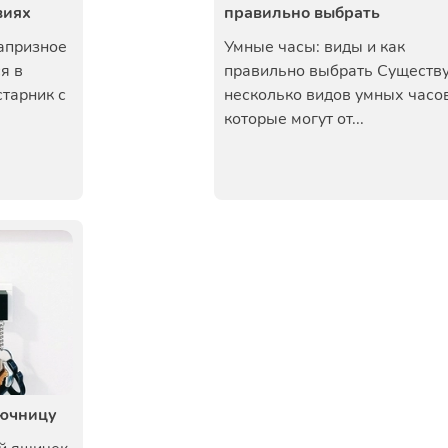
виях
правильно выбрать
апризное
Умные часы: виды и как
я в
правильно выбрать Существ
тарник с
несколько видов умных часов
которые могут от...
лючницу