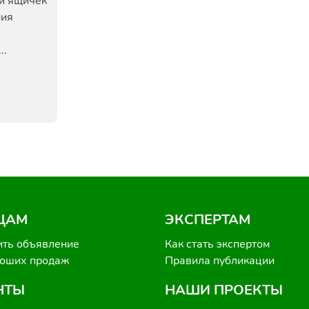
й ящичек
ния
..
ЦАМ
ЭКСПЕРТАМ
ить объявление
Как стать экспертом
роших продаж
Правила публикации
НТЫ
НАШИ ПРОЕКТЫ