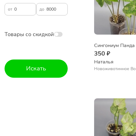
от
до
Товары со скидкой
Сингониум Панда
350 ₽
Наталья 
Искать
Новоживотинное Во
обл.