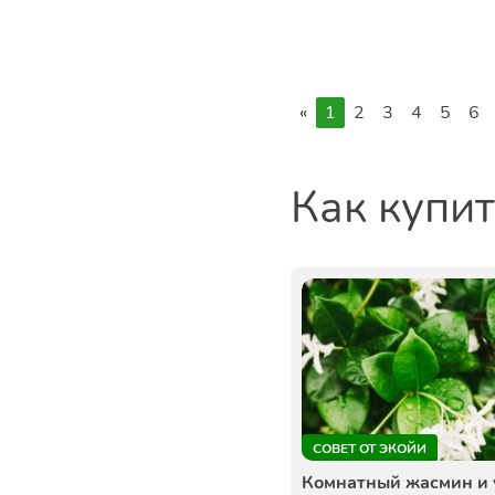
Екатеринбург
«
1
2
3
4
5
6
Как купи
СОВЕТ ОТ ЭКОЙИ
Комнатный жасмин и 