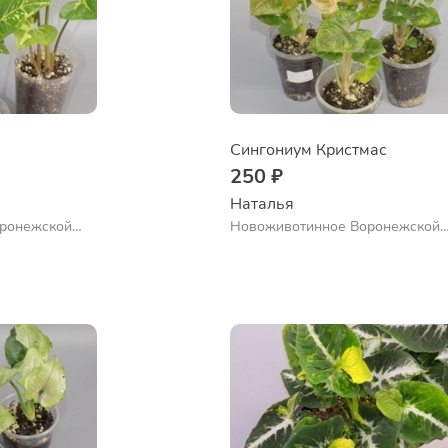
Сингониум Кристмас
250 ₽
Наталья 
ронежской
Новоживотинное Воронежской
обл.