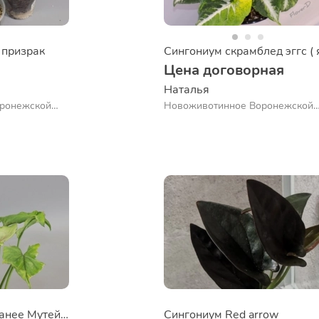
 призрак
Цена договорная
Наталья 
ронежской
Новоживотинное Воронежской
обл.
Сингониум Орм Манее Мутейшен
Сингониум Red arrow