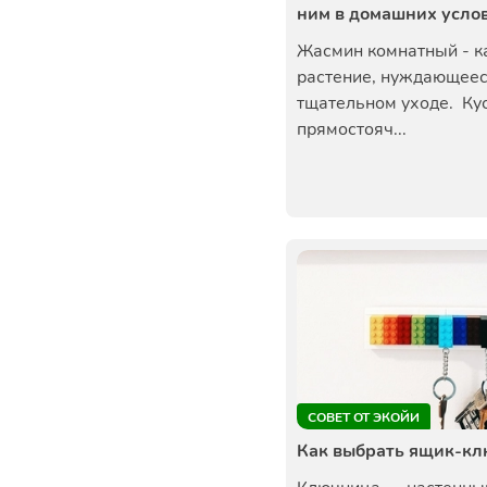
ним в домашних усло
Жасмин комнатный - к
растение, нуждающеес
тщательном уходе. Кус
прямостояч...
СОВЕТ ОТ ЭКОЙИ
Как выбрать ящик-к