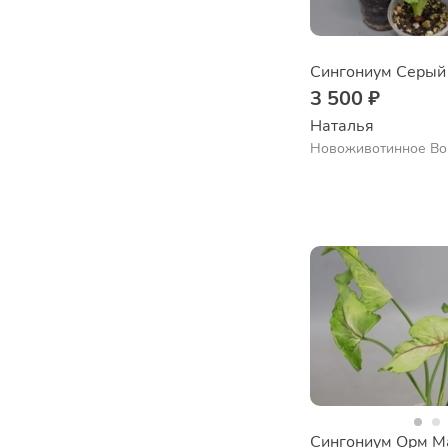
Сингониум Серый
3 500 ₽
Наталья 
Новоживотинное Во
обл.