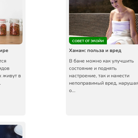
СОВЕТ ОТ ЭКОЙИ
тире
Хамам: польза и вред
тся
В бане можно как улучшить
идов
состояние и поднять
х живут в
настроение, так и нанести
.
непоправимый вред, наруша
о...