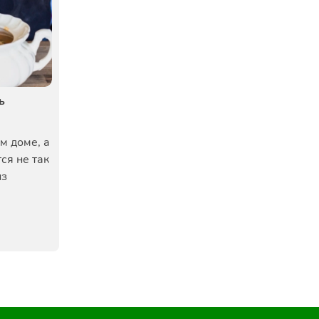
ь
м доме, а
ся не так
из