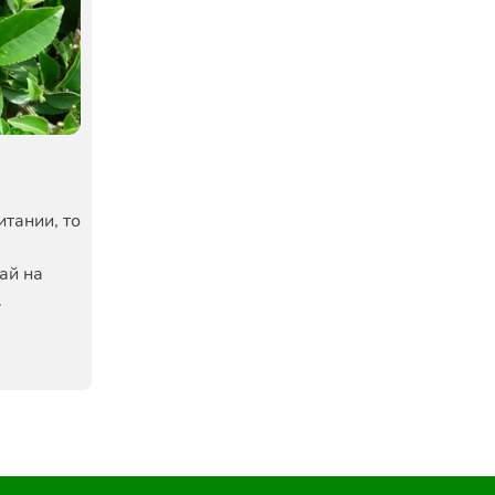
итании, то
ай на
.