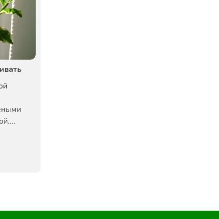
живать
ой
еными
й....