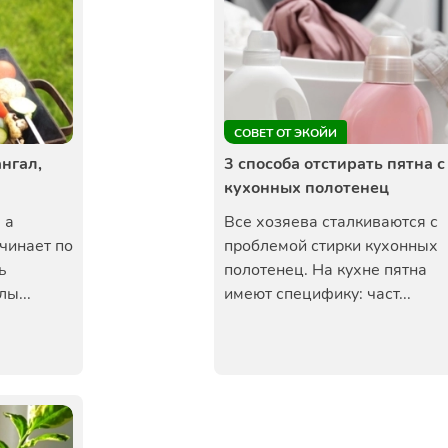
СОВЕТ ОТ ЭКОЙИ
ангал,
3 способа отстирать пятна с
кухонных полотенец
 а
Все хозяева сталкиваются с
чинает по
проблемой стирки кухонных
ь
полотенец. На кухне пятна
ы...
имеют специфику: част...