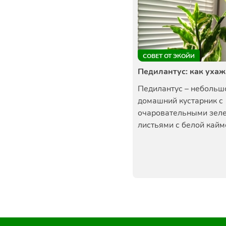
СОВЕТ ОТ ЭКОЙИ
Педилантус: как уха
Педилантус – небольш
домашний кустарник с
очаровательными зел
листьями с белой каймо