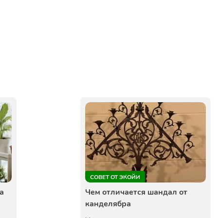
СОВЕТ ОТ ЭКОЙИ
а
Чем отличается шандал от
канделябра