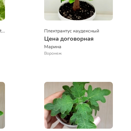
Плектрантус  forsteri Marginatus
Плектрантус каудексный
Цена договорная
Марина
Воронеж