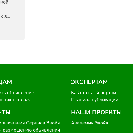
икой
 з...
ЦАМ
ЭКСПЕРТАМ
ить объявление
Как стать экспертом
роших продаж
Правила публикации
НТЫ
НАШИ ПРОЕКТЫ
ользования Сервиса Экойя
Академия Экойя
к размещению объявлений