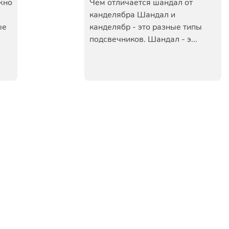
жно
Чем отличается шандал от
канделябра Шандал и
ые
канделябр - это разные типы
подсвечников. Шандал - э...