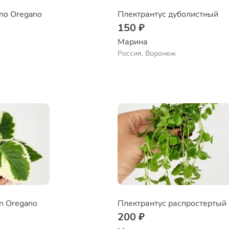
no Oregano
Плектрантус дуболистный
150 ₽
Марина
Россия, Воронеж
n Oregano
Плектрантус распростертый
200 ₽