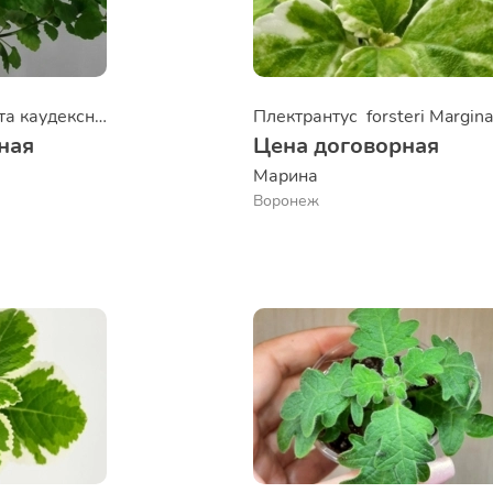
Плектрантус Эрнста каудексный
ная
Цена договорная
Марина
Воронеж