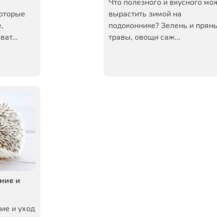
Что полезного и вкусного мо
которые
вырастить зимой на
,
подоконнике? Зелень и прян
ат...
травы, овощи саж...
ние и
ие и уход