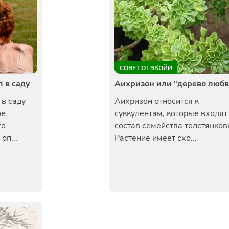
СОВЕТ ОТ ЭКОЙИ
 в саду
Аихризон или “дерево любв
в саду
Аихризон относится к
ое
суккулентам, которые входят
го
состав семейства толстянков
оп...
Растение имеет схо...