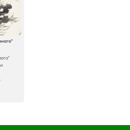
чного”
ого”
ны
.