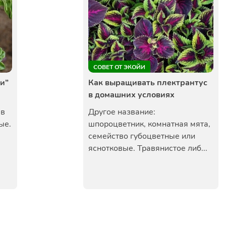
СОВЕТ ОТ ЭКОЙИ
и”
Как выращивать плектрантус
в домашних условиях
 в
Другое название:
ые.
шпороцветник, комнатная мята,
семейство губоцветные или
яснотковые. Травянистое либ...