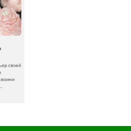
в
ьер своей
и
своими
..