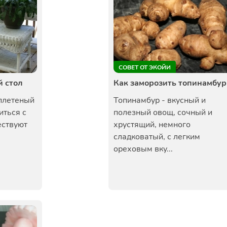
СОВЕТ ОТ ЭКОЙИ
й стол
Как заморозить топинамбур
 плетеный
Топинамбур - вкусный и
иться с
полезный овощ, сочный и
ествуют
хрустящий, немного
сладковатый, с легким
ореховым вку...