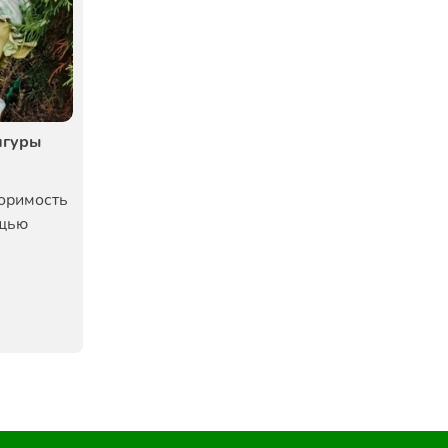
игуры
торимость
ощью