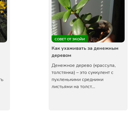
СОВЕТ ОТ ЭКОЙИ
Как ухаживать за денежным
деревом
Денежное дерево (крассула,
толстянка) – это суккулент с
ть
пухленькими средними
листьями на толст...