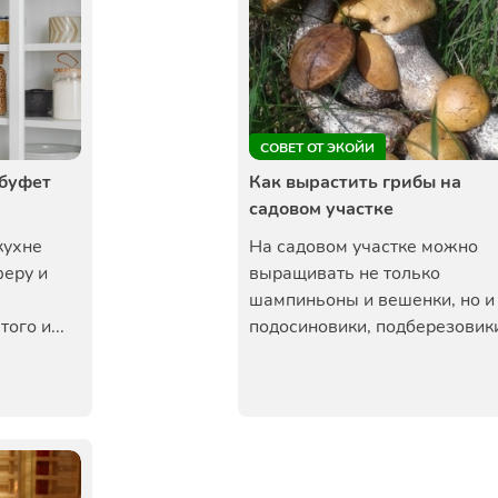
СОВЕТ ОТ ЭКОЙИ
 буфет
Как вырастить грибы на
садовом участке
кухне
На садовом участке можно
феру и
выращивать не только
шампиньоны и вешенки, но и
ого и...
подосиновики, подберезовики