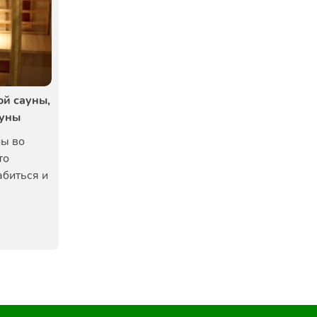
ой сауны,
ауны
ны во
то
абиться и