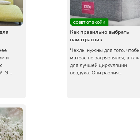
СОВЕТ ОТ ЭКОЙИ
 для
Как правильно выбрать
наматрасник
нее
Чехлы нужны для того, чтоб
ом и
матрас не загрязнялся, а так
с
для лучшей циркуляции
 Э...
воздуха. Они различ...