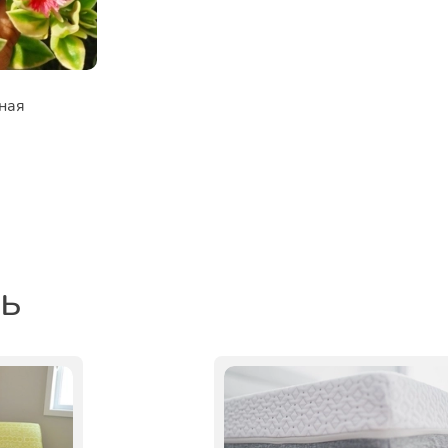
ная
ть