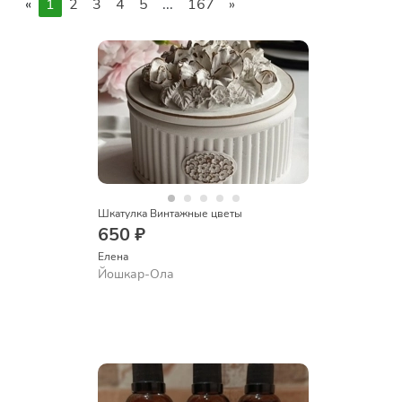
«
1
2
3
4
5
...
167
»
Шкатулка Винтажные цветы
650 ₽
Елена
Йошкар-Ола