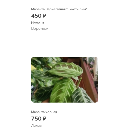
Маранта Вариегатная " Бьюти Ким"
450 ₽
Наталья 
Воронеж
Маранта черная
750 ₽
Лилия