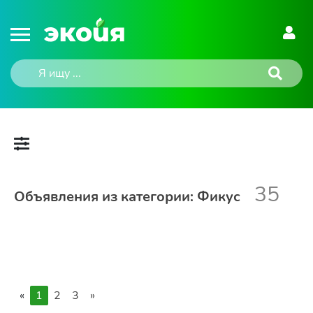
35
Объявления из категории: Фикус
«
1
2
3
»