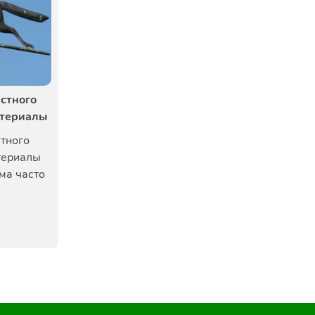
стного
атериалы
тного
териалы
ма часто