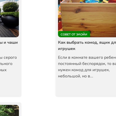
СОВЕТ ОТ ЭКОЙИ
ы и чаши
Как выбрать комод, ящик д
игрушек
ы серого
Если в комнате вашего ребен
льного
постоянный беспорядок, то в
ных
нужен комод для игрушек,
небольшой, но в...