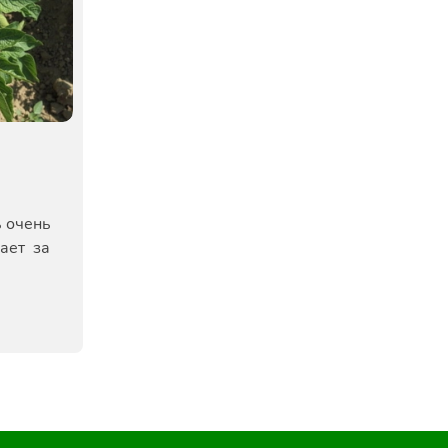
 очень
гает за