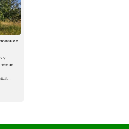
зование
ь у
ечение
щи...