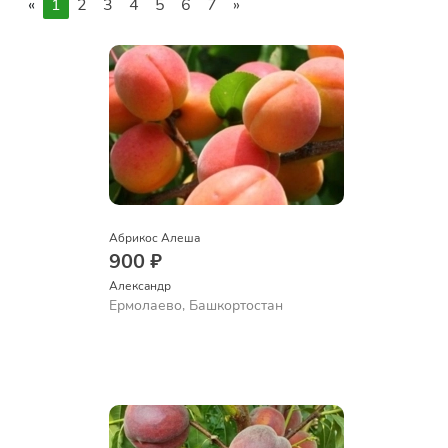
«
1
2
3
4
5
6
7
»
Абрикос Алеша
900 ₽
Александр 
Ермолаево, Башкортостан