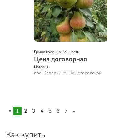
Груша колонна Нежность
Цена договорная
Наталья
пос. Ковернино, Нижегородской
обл.
«
1
2
3
4
5
6
7
»
Как купить