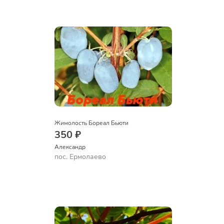
Жимолость Бореал Бьюти
350 ₽
Александр 
пос. Ермолаево