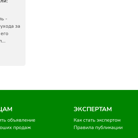
ли:
ь -
ухода за
 его
...
ЦАМ
ЭКСПЕРТАМ
ить объявление
Как стать экспертом
роших продаж
Правила публикации