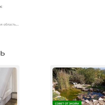
ис
я область,
ть
СОВЕТ ОТ ЭКОЙИ