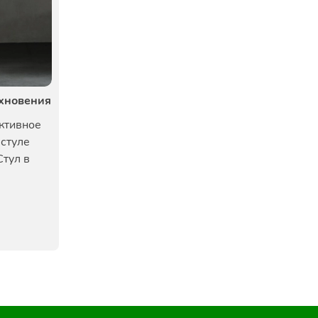
охновения
ективное
 стуле
Стул в