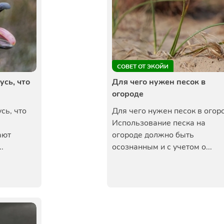
СОВЕТ ОТ ЭКОЙИ
усь, что
Для чего нужен песок в
огороде
сь, что
Для чего нужен песок в огор
ь
Использование песка на
ают
огороде должно быть
.
осознанным и с учетом о...