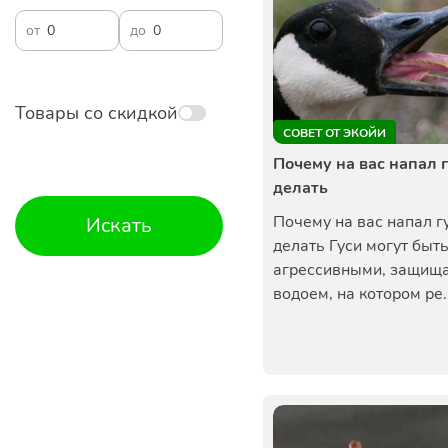
от
до
Товары со скидкой
СОВЕТ ОТ ЭКОЙИ
Почему на вас напал г
делать
Почему на вас напал гу
Искать
делать Гуси могут быт
агрессивными, защищ
водоем, на котором ре..