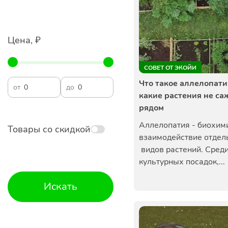
Цена, ₽
СОВЕТ ОТ ЭКОЙИ
Что такое аллелопати
от
до
какие растения не са
рядом
Аллелопатия - биохим
Товары со скидкой
взаимодействие отдел
видов растений. Сред
культурных посадок,...
Искать