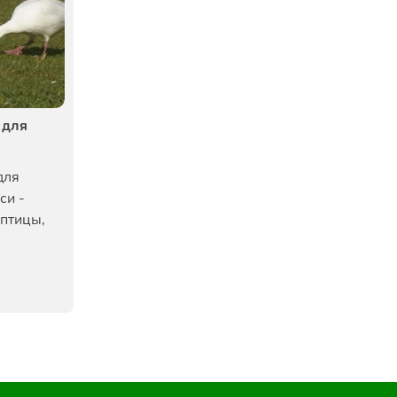
 для
для
си -
птицы,