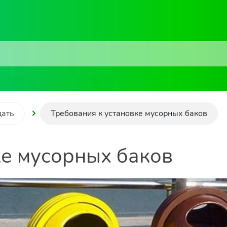
дать
Требования к установке мусорных баков
ке мусорных баков