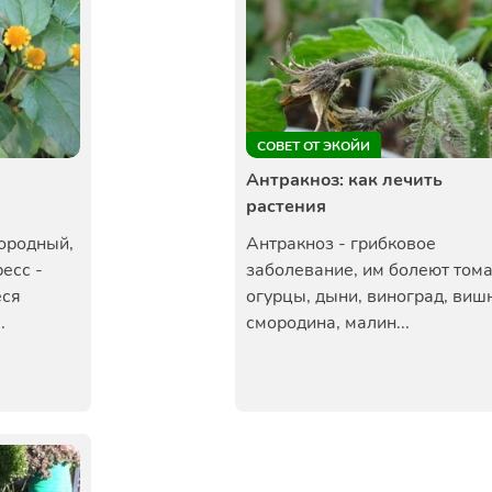
СОВЕТ ОТ ЭКОЙИ
Антракноз: как лечить
растения
городный,
Антракноз - грибковое
есс -
заболевание, им болеют тома
еся
огурцы, дыни, виноград, виш
.
смородина, малин...