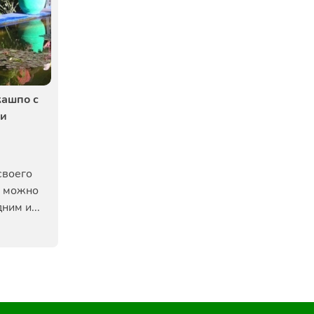
кашпо с
 и
своего
а можно
ним и...