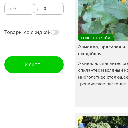
от
до
Товары со скидкой
СОВЕТ ОТ ЭКОЙИ
Акмелла, красивая и
съедобная
Акмелла, спилантес о
Искать
спилантес масляный кр
многолетнее стелюще
тропическое растение..