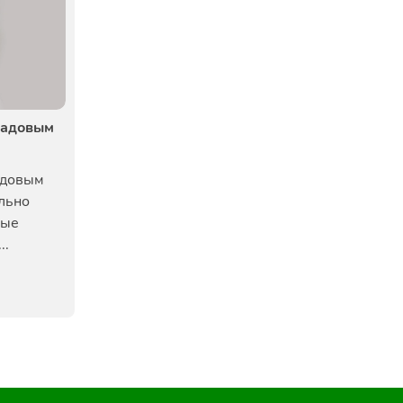
садовым
адовым
льно
вые
..