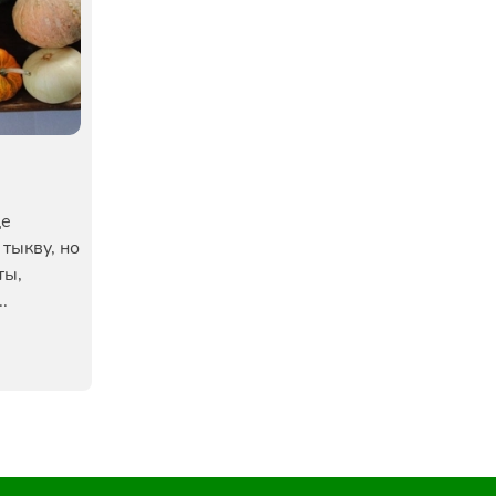
ще
 тыкву, но
ты,
.