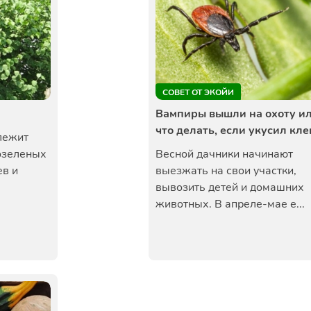
СОВЕТ ОТ ЭКОЙИ
Вампиры вышли на охоту и
что делать, если укусил кл
лежит
озеленых
Весной дачники начинают
ев и
выезжать на свои участки,
вывозить детей и домашних
животных. В апреле-мае е...