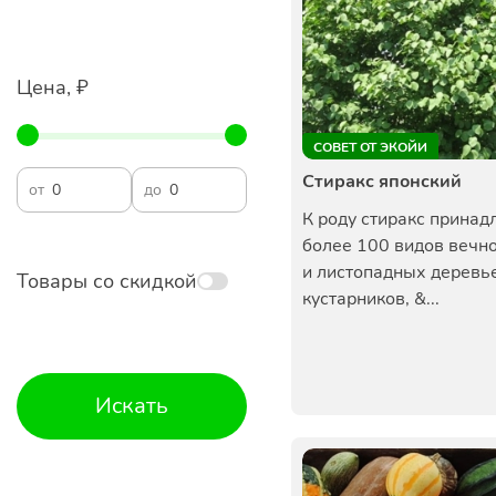
Цена, ₽
СОВЕТ ОТ ЭКОЙИ
Стиракс японский
от
до
К роду стиракс принад
более 100 видов вечн
и листопадных деревь
Товары со скидкой
кустарников, &...
Искать