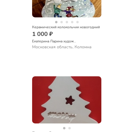
Керамический колокольчик новогодний
1 000 ₽
Екатерина Ларина художник керамист
Московская область, Коломна