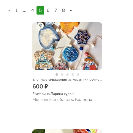
«
1
...
4
5
6
7
8
»
Елочные украшения из керамики ручной росписи
600 ₽
Екатерина Ларина художник керамист
Московская область, Коломна