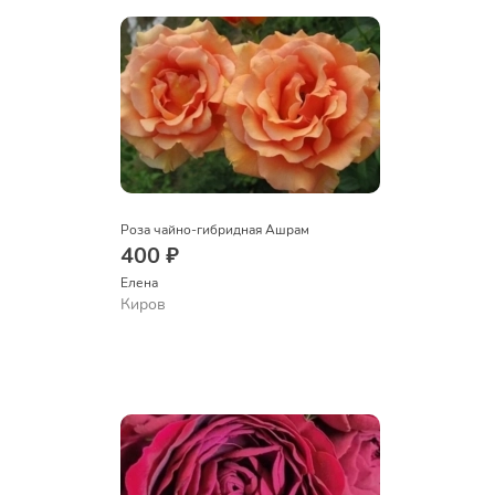
Роза чайно-гибридная Ашрам
400 ₽
Елена
Киров