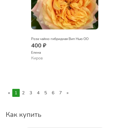
Роза чайно-гибридная Вип Нью ОО
400 ₽
Елена
Киров
«
1
2
3
4
5
6
7
»
Как купить