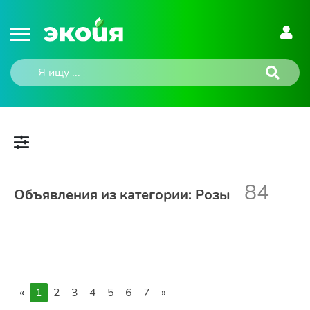
84
Объявления из категории: Розы
«
1
2
3
4
5
6
7
»