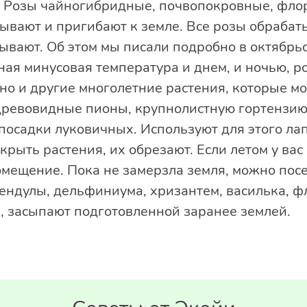
 Розы чайногибридные, почвопокровные, фло
зывают и пригибают к земле. Все розы обрабат
ывают. Об этом мы писали подробно в октябрьс
ная минусовая температура и днем, и ночью, 
но и другие многолетние растения, которые мо
древовидные пионы, крупнолистную гортензию,
осадки луковичных. Используют для этого лапн
крыть растения, их обрезают. Если летом у вас
омещение. Пока не замерзла земля, можно посе
ендулы, дельфиниума, хризантем, василька, фл
, засыпают подготовленной заранее землей.