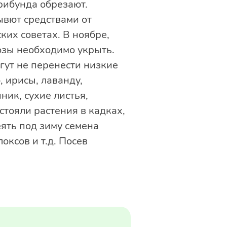
рибунда обрезают.
ывют средствами от
ких советах. В ноябре,
розы необходимо укрыть.
гут не перенести низкие
 ирисы, лаванду,
ик, сухие листья,
 стояли растения в кадках,
ять под зиму семена
оксов и т.д. Посев