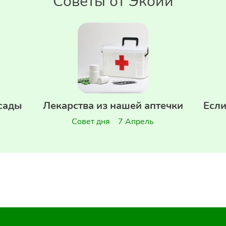
Советы от Экойи
сады
Лекарства из нашей аптечки
Если
Совет дня
7 Апрель