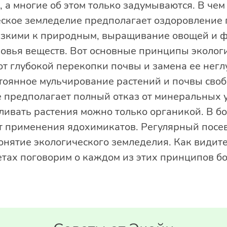
 а многие об этом только задумываются. В че
ское земледелие предполагает оздоровление 
изкими к природным, выращивание овощей и ф
овья веществ. Вот основные принципы экологи
 от глубокой перекопки почвы и замена ее нег
оянное мульчирование растений и почвы своб
 предполагает полный отказ от минеральных 
ливать растения можно только органикой. В бо
т применения ядохимикатов. Регулярный посев
понятие экологического земледелия. Как видите
етах поговорим о каждом из этих принципов б