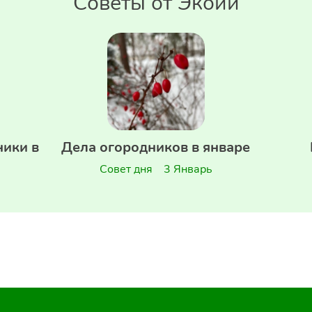
Советы от Экойи
ники в
Дела огородников в январе
Совет дня
3 Январь