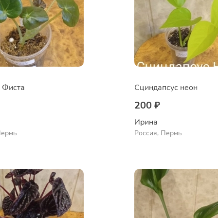
 Фиста
Сциндапсус неон
200 ₽
Ирина
Пермь
Россия, Пермь