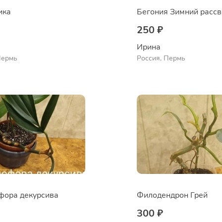
ика
Бегония Зимний рассв
250 ₽
Ирина
Пермь
Россия, Пермь
фора декурсива
Филодендрон Грей
300 ₽