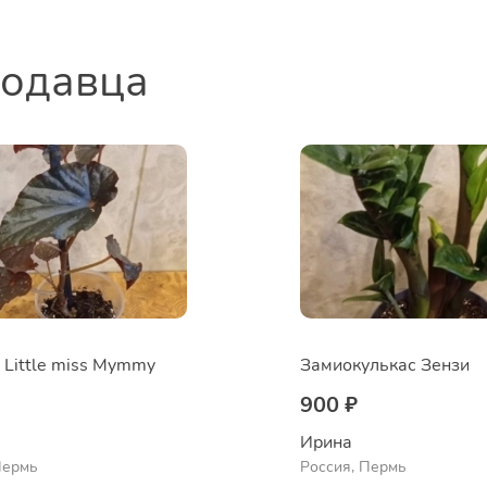
родавца
 Little miss Mymmy
Замиокулькас Зензи
900 ₽
Ирина
Пермь
Россия, Пермь