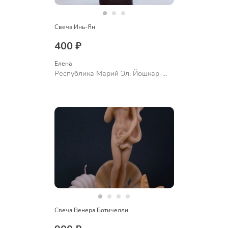
Свеча Инь-Ян
400 ₽
Елена
Республика Марий Эл, Йошкар-
Ола
Свеча Венера Ботичелли