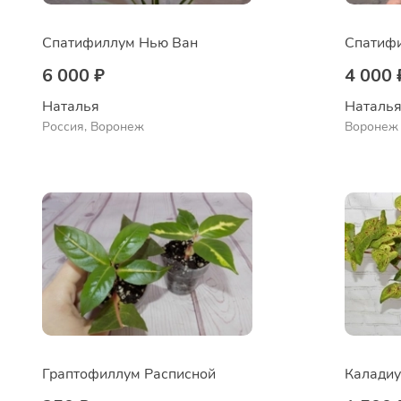
Спатифиллум Нью Ван
Спатифи
6 000 ₽
4 000 
Наталья 
Наталья
Россия, Воронеж
Воронеж
Граптофиллум Расписной
Калади