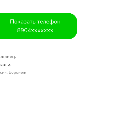
Показать телефон
8904xxxxxxx
одавец:
талья 
сия, Воронеж