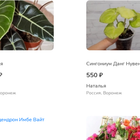
ия
Сингониум Данг Нуве
₽
550 ₽
 
Наталья 
Воронеж
Россия, Воронеж