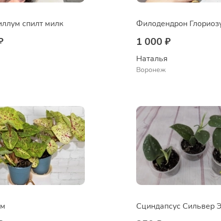
ллум спилт милк
Филодендрон Глориоз
₽
1 000 ₽
 
Наталья 
Воронеж
ум
Сциндапсус Сильвер 