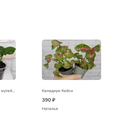
Сингониум Грин Арроу мутейшен
Каладиум Кейси
390 ₽
Наталья 