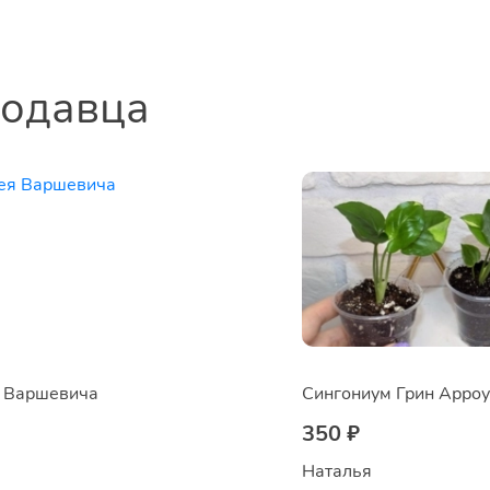
родавца
я Варшевича
350 ₽
 
Наталья 