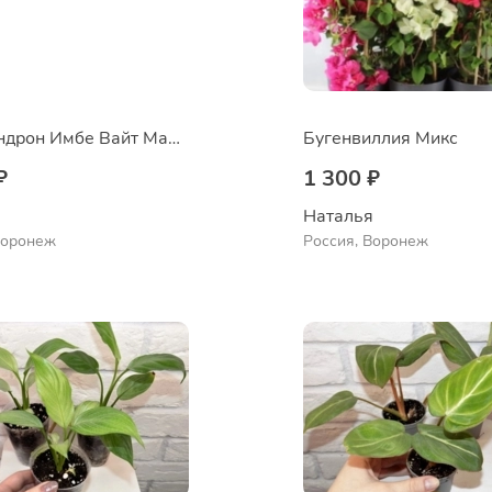
Филодендрон Имбе Вайт Марбл
Бугенвиллия Микс
₽
1 300 ₽
 
Наталья 
Воронеж
Россия, Воронеж