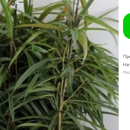
Пр
На
Рос