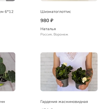
ум 6*12
Шизматоглоттис
980 ₽
Наталья 
Россия, Воронеж
Энн
Гардения жасминовидная