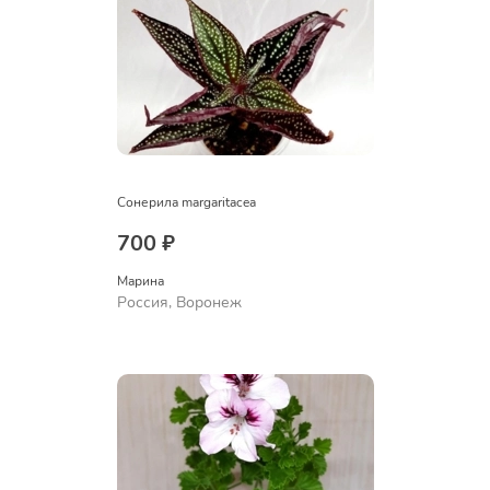
Сонерила margaritacea
700 ₽
Марина
Россия, Воронеж