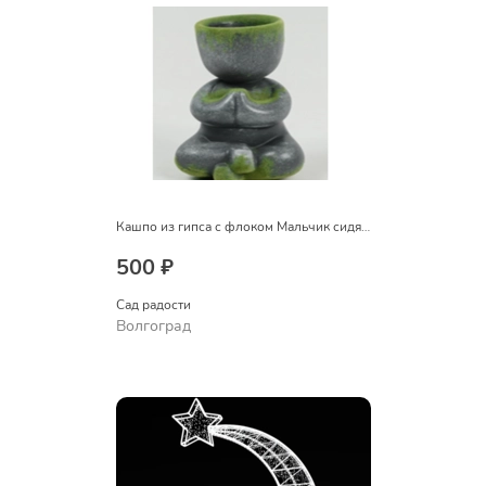
Кашпо из гипса с флоком Мальчик сидячий
500 ₽
Сад радости
Волгоград