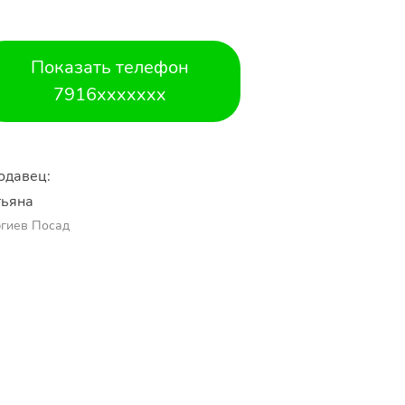
Показать телефон
7916xxxxxxx
одавец:
тьяна
гиев Посад