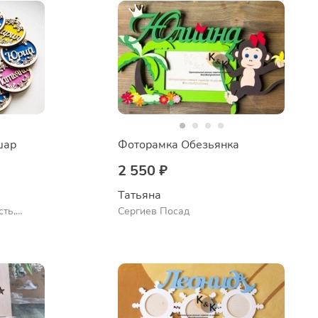
шар
Фоторамка Обезьянка
2 550 ₽
Татьяна
сть,
Сергиев Посад