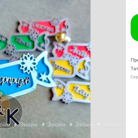
Пр
Та
Сер