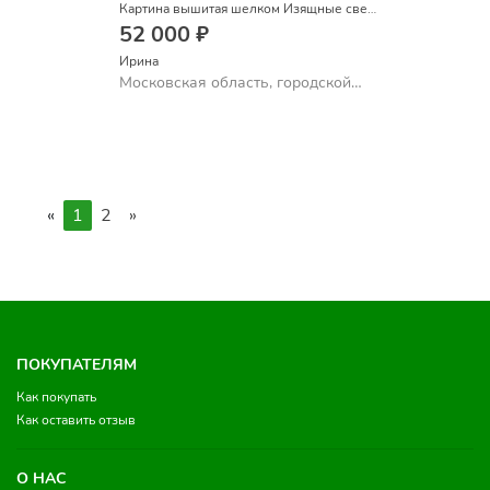
Картина вышитая шелком Изящные свечи берез
52 000 ₽
Ирина
Московская область, городской
округ Мытищи, деревня
Шолохово, улица Экодолье
«
1
2
»
ПОКУПАТЕЛЯМ
Как покупать
Как оставить отзыв
О НАС