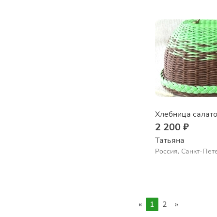
Хлебница салат
2 200 ₽
Татьяна
Россия, Санкт-Пет
«
1
2
»