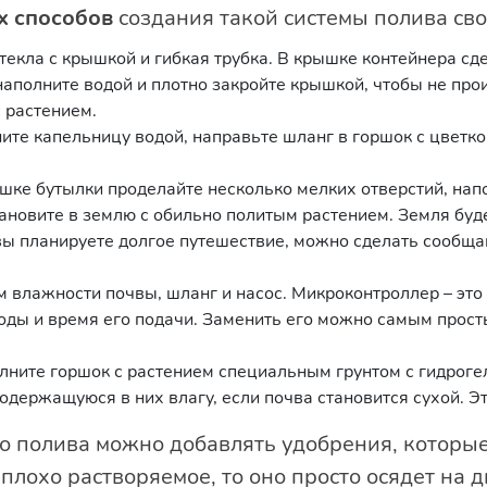
х способов
создания такой системы полива св
текла с крышкой и гибкая трубка. В крышке контейнера сде
 наполните водой и плотно закройте крышкой, чтобы не пр
 растением.
ите капельницу водой, направьте шланг в горшок с цветк
шке бутылки проделайте несколько мелких отверстий, напо
ановите в землю с обильно политым растением. Земля буд
вы планируете долгое путешествие, можно сделать сообщ
 влажности почвы, шланг и насос. Микроконтроллер – это
оды и время его подачи. Заменить его можно самым прост
лните горшок с растением специальным грунтом с гидрог
одержащуюся в них влагу, если почва становится сухой. Э
го полива можно добавлять удобрения, которы
плохо растворяемое, то оно просто осядет на д