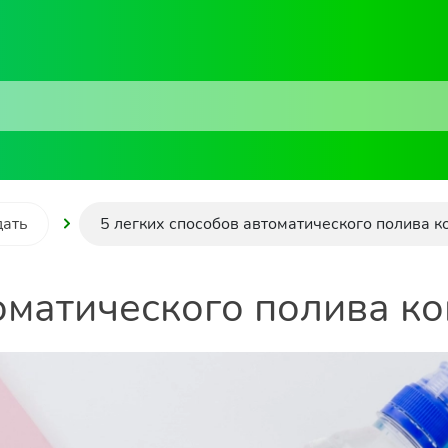
дать
5 легких способов автоматического полива 
томатического полива к