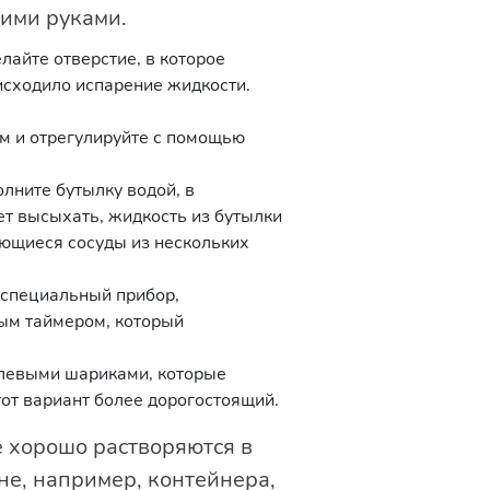
оими руками.
лайте отверстие, в которое
оисходило испарение жидкости.
ом и отрегулируйте с помощью
лните бутылку водой, в
ет высыхать, жидкость из бутылки
ающиеся сосуды из нескольких
 специальный прибор,
ым таймером, который
елевыми шариками, которые
тот вариант более дорогостоящий.
е хорошо растворяются в
не, например, контейнера,