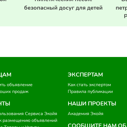
безопасный досуг для детей
пет
Р
ЦАМ
ЭКСПЕРТАМ
ить объявление
Как стать экспертом
роших продаж
Правила публикации
НТЫ
НАШИ ПРОЕКТЫ
ользования Сервиса Экойя
Академия Экойя
к размещению объявлений
СООБЩИТЕ НАМ ОБ