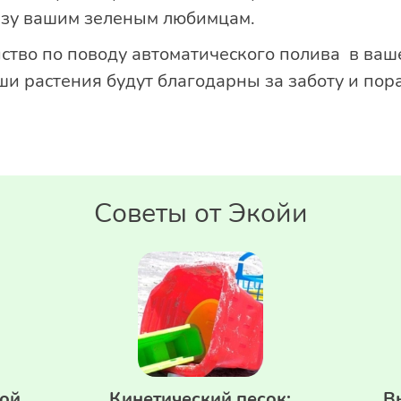
ьзу вашим зеленым любимцам.
тво по поводу автоматического полива в ваше
ши растения будут благодарны за заботу и пор
Советы от Экойи
кой
Кинетический песок:
В