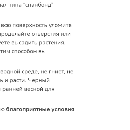
ал типа “спанбонд”
 всю поверхность уложите
проделайте отверстия или
ете высадить растения.
тим способом вы
водной среде, не гниет, не
ь и расти. Черный
я ранней весной для
ью
благоприятные условия