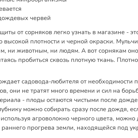
евается
 дождевых червей
иты от сорняков легко узнать в магазине - эт
 высокой плотности и черной окраски. Мульч
м, ни животным, ни людям. А вот сорнякам оно
ытаясь пробиться сквозь плотную ткань. Плотно
ждает садовода-любителя от необходимости п
в, они не тратят много времени и сил на борьб
иала - плоды остаются чистыми после дождей,
лубнику можно собирать сразу после дождя, е
 используя агроволокно черного цвета, можно 
т раннего прогрева земли, находящейся под ук