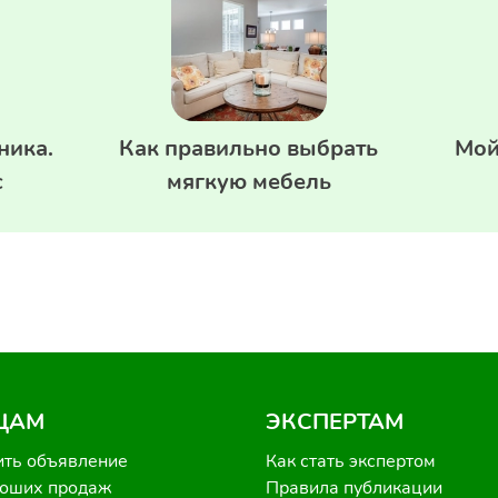
ника.
Как правильно выбрать
Мой
с
мягкую мебель
ЦАМ
ЭКСПЕРТАМ
ить объявление
Как стать экспертом
роших продаж
Правила публикации