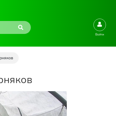
Войти
орняков
рняков