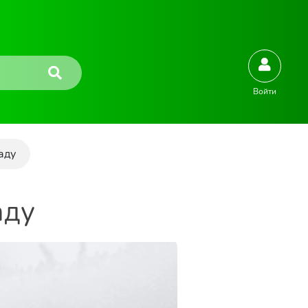
Войти
аду
аду