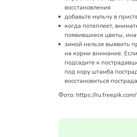
восстановления
добавьте мульчу в приств
когда потеплеет, внима
появившиеся цветы, инач
зимой нельзя выявить п
на корни внимание. Есл
подсадите к пострадавш
под кору штамба постра
восстановиться пострад
Фото: https://ru.freepik.c