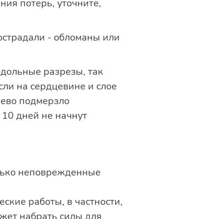
ния потерь, уточните,
острадали - обломаны или
одольные разрезы, так
ли на сердцевине и слое
рево подмерзло
я 10 дней не начнут
олько неповрежденные
ские работы, в частности,
жет набрать силы для