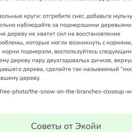
ольные круги: отгребите снег, добавьте мульчу
тельно наблюдайте за подмерзшими деревьями,
е дереву не хватит сил на восстановление
роблемы, которые могли возникнуть с корнями,
и корни подмерзли, воспользуйтесь следующим
ему дереву пару двухгодовалых дичков, верх
давшего дерева, сделайте так называемый “мос
авшему дереву.
om/free-photo/the-snow-on-the-branches-closeup-
Советы от Экойи