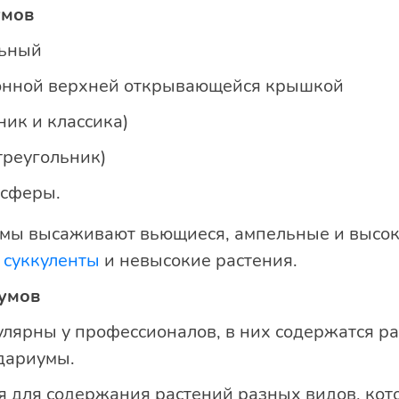
умов
льный
онной верхней открывающейся крышкой
ик и классика)
треугольник)
усферы.
мы высаживают вьющиеся, ампельные и высоки
,
суккуленты
и невысокие растения.
умов
улярны у профессионалов, в них содержатся ра
дариумы.
я для содержания растений разных видов, кот