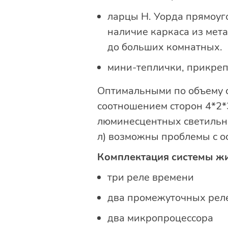
ларцы Н. Уорда прямоуг
наличие каркаса из мет
до больших комнатных.
мини-теплички, прикреп
Оптимальными по объему с
соотношением сторон 4*2*
люминесцентных светильни
л) возможны проблемы с о
Комплектация системы ж
три реле времени
два промежуточных рел
два микропроцессора