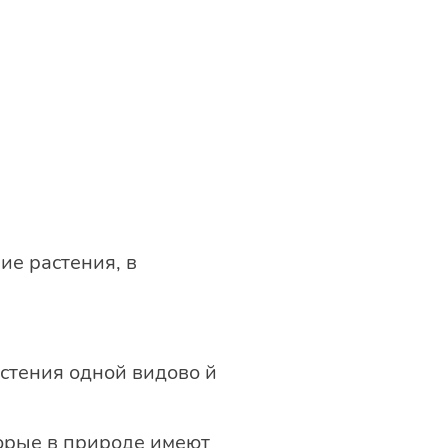
е растения, в
стения одной видово й
орые в природе имеют