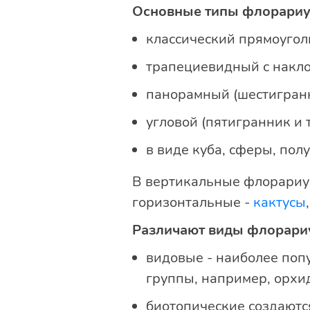
Основные типы флорари
классический прямоуго
трапециевидный с накл
панорамный (шестигранн
угловой (пятигранник и 
в виде куба, сферы, пол
В вертикальные флорариу
горизонтальные -
кактусы
Различают виды флорари
видовые - наиболее поп
группы, например, орхи
биотопические создаютс