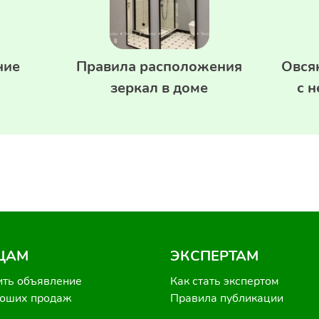
ние
Правила расположения
Овся
зеркал в доме
с 
ЦАМ
ЭКСПЕРТАМ
ить объявление
Как стать экспертом
роших продаж
Правила публикации