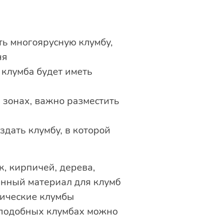
ь многоярусную клумбу,
ня
 клумба будет иметь
х зонах, важно разместить
оздать клумбу, в которой
к, кирпичей, дерева,
анный материал для клумб
лические клумбы
в подобных клумбах можно