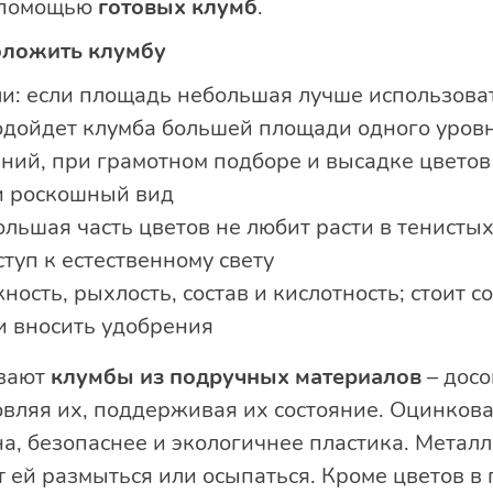
с помощью
готовых клумб
.
положить клумбу
и: если площадь небольшая лучше использоват
дойдет клумба большей площади одного уров
ений, при грамотном подборе и высадке цветов
и роскошный вид
ольшая часть цветов не любит расти в тенисты
ступ к естественному свету
ость, рыхлость, состав и кислотность; стоит с
и вносить удобрения
ивают
клумбы из подручных материалов
– досо
овляя их, поддерживая их состояние. Оцинков
на, безопаснее и экологичнее пластика. Метал
т ей размыться или осыпаться. Кроме цветов 