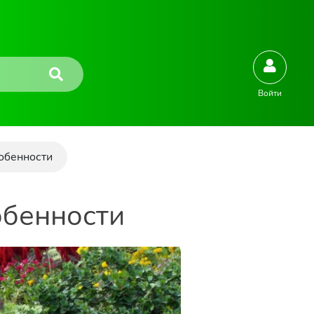
Войти
собенности
обенности