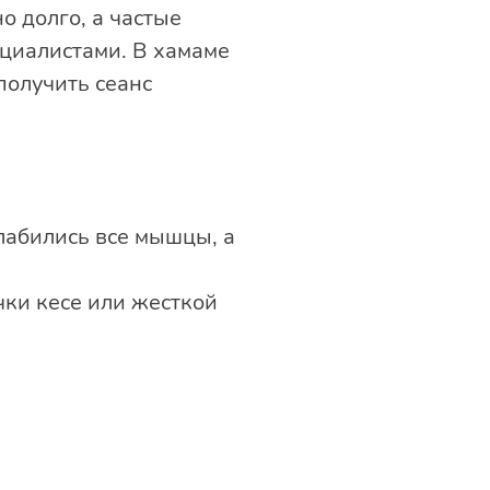
о долго, а частые
циалистами. В хамаме
получить сеанс
лабились все мышцы, а
чки кесе или жесткой