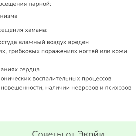
осещения парной:
анизма
сещения хамама:
остуде влажный воздух вреден
х, грибковых поражениях ногтей или кожи
ваниях сердца
ронических воспалительных процессов
новешенности, наличии неврозов и психозов
Советы от Экойи