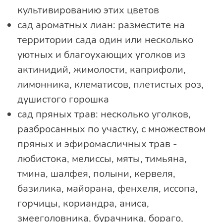
культивированию этих цветов
сад ароматных лиан: разместите на
территории сада один или несколько
уютных и благоухающих уголков из
актинидий, жимолости, каприфоли,
лимонника, клематисов, плетистых роз,
душистого горошка
сад пряных трав: несколько уголков,
разбросанных по участку, с множеством
пряных и эфиромасличных трав -
любистока, мелиссы, мяты, тимьяна,
тмина, шалфея, полыни, кервеля,
базилика, майорана, фенхеля, иссопа,
горчицы, кориандра, аниса,
змееголовника, бурачника, бораго,