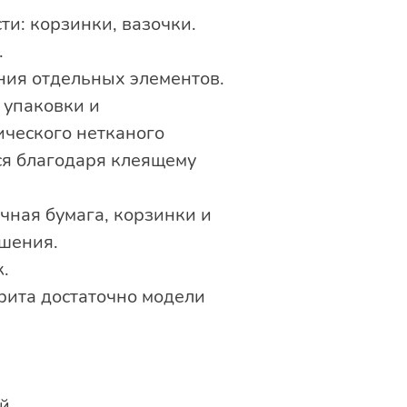
ти: корзинки, вазочки.
.
ния отдельных элементов.
 упаковки и
ического нетканого
ся благодаря клеящему
чная бумага, корзинки и
ашения.
.
рита достаточно модели
й.