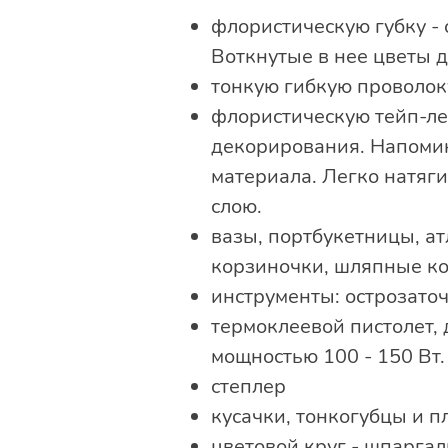
флористическую губку - 
Воткнутые в нее цветы 
тонкую гибкую проволок
флористическую тейп-лен
декорирования. Напомин
материала. Легко натяг
слою.
вазы, портбукетницы, ат
корзиночки, шляпные ко
инструменты: острозато
термоклеевой пистолет,
мощностью 100 - 150 Вт.
степлер
кусачки, тонкогубцы и п
цветовой круг - шпаргал