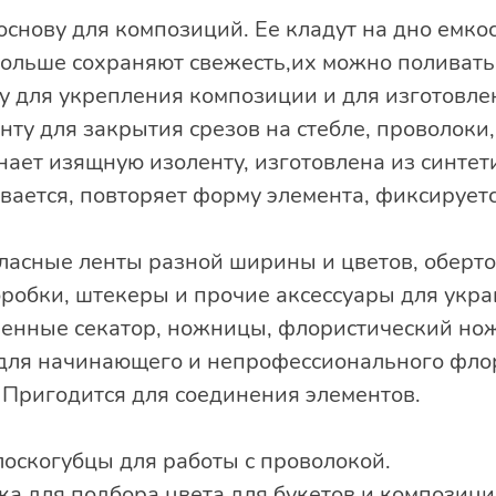
основу для композиций. Ее кладут на дно емкос
дольше сохраняют свежесть,их можно поливать
у для укрепления композиции и для изготовле
ту для закрытия срезов на стебле, проволоки,
ает изящную изоленту, изготовлена из синтет
ивается, повторяет форму элемента, фиксирует
ласные ленты разной ширины и цветов, оберто
робки, штекеры и прочие аксессуары для укр
ченные секатор, ножницы, флористический нож
 для начинающего и непрофессионального фло
 Пригодится для соединения элементов.
лоскогубцы для работы с проволокой.
ка для подбора цвета для букетов и композици