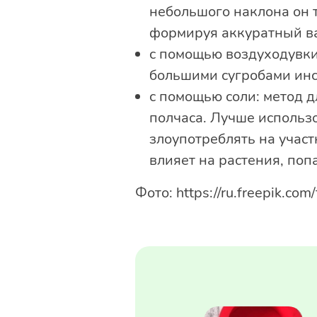
небольшого наклона он т
формируя аккуратный в
с помощью воздуходувки:
большими сугробами инст
с помощью соли: метод д
полчаса. Лучше использо
злоупотреблять на участ
влияет на растения, попа
Фото: https://ru.freepik.c