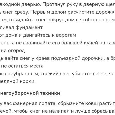
входной дверью. Протянул руку в дверную щел
ь снег сразу. Первым делом расчистите дорожки
м, откидайте снег вокруг дома, чтобы во врем
пливал фундамент
от дома и двигайтесь к воротам
снега не сваливайте его большой кучей на газ
 на огород
ывайте снег у краев подъездной дорожки, а бр
не остаться места
лго неубранным, свежий снег убирать легче, че
ледяной корки.
 снегоуборочной техники
 у вас фанерная лопата, сбрызните ковш расти
чой, чтобы снег не налипал и лучше сбрасыва