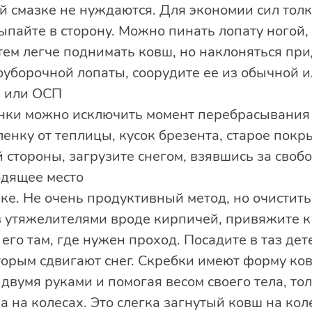
 смазке не нуждаются. Для экономии сил толка
пайте в сторону. Можно пинать лопату ногой, 
тем легче поднимать ковш, но наклоняться при
гоуборочной лопаты, соорудите ее из обычной 
ы или ОСП
нки можно исключить момент перебрасывания
енку от теплицы, кусок брезента, старое покры
 стороны, загрузите снегом, взявшись за своб
одящее место
вке. Не очень продуктивный метод, но очистит
з утяжелителями вроде кирпичей, привяжите к
его там, где нужен проход. Посадите в таз дет
орым сдвигают снег. Скребки имеют форму ков
вумя руками и помогая весом своего тела, тол
 на колесах. Это слегка загнутый ковш на коле