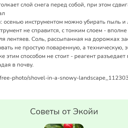
олкает слой снега перед собой, при этом сдвига
ал
 осенью инструментом можно убирать пыль и ли
румент не справится, с тонким слоем - вполне
ля лентяев. Соль, рассыпанная на дорожках зас
вать не простую поваренную, а техническую, э
ке этим способом не стоит - реагент разъедает
дая в почву.
om/free-photo/shovel-in-a-snowy-landscape_11230
Советы от Экойи