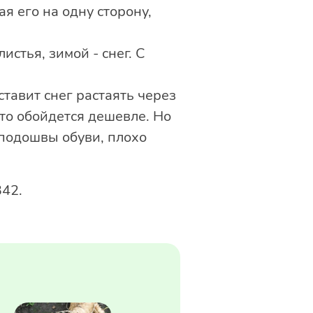
я его на одну сторону,
стья, зимой - снег. С
тавит снег растаять через
то обойдется дешевле. Но
 подошвы обуви, плохо
342.