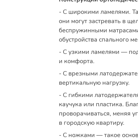
- С широкими ламелями. Т
они могут застревать в ще
беспружинными матрасами.
обустройства спального мес
- С узкими ламелями — по
и комфорта.
- С врезными латодержате
вертикальную нагрузку.
- С гибкими латодержател
каучука или пластика. Бла
проворачиваться, меняя у
в городскую квартиру.
- С ножками — такое основ