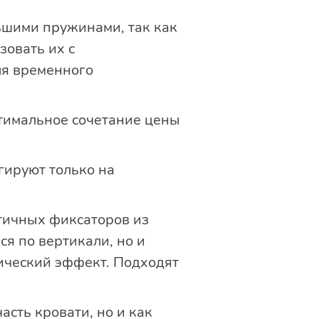
ьшими пружинами, так как
зовать их с
ля временного
птимальное сочетание цены
гируют только на
тичных фиксаторов из
ся по вертикали, но и
дический эффект. Подходят
асть кровати, но и как