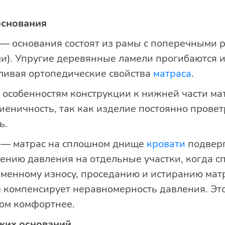
основания
— основания состоят из рамы с поперечными 
и). Упругие деревянные ламели прогибаются и
иливая ортопедические свойства
матраса
.
 особенностям конструкции к нижней части мат
иеничность, так как изделие постоянно провет
ь.
и — матрас на сплошном днище
кровати
подверг
чению давления на отдельные участки, когда 
менному износу, проседанию и истиранию мат
 компенсирует неравномерность давления. Эт
лом комфортнее.
ких оснований