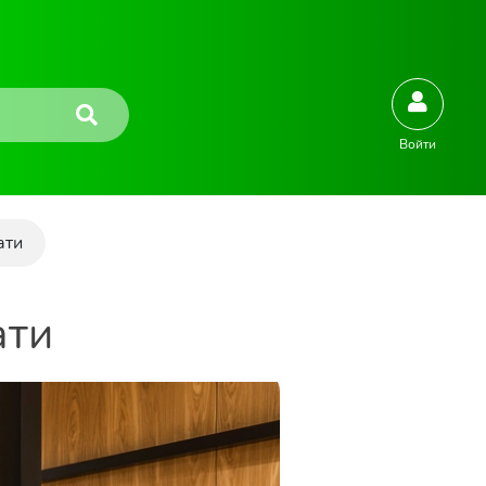
Войти
ати
ати