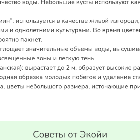
ичество воды. Небольшие кусты используют ка
ин”: используется в качестве живой изгороди, 
и и однолетними культурами. Во время цвет
роятно пахнет.
оглощает значительные объемы воды, высушива
освещенные зоны и легкую тень.
анская): вырастает до 2 м, образует высокие р
одная обрезка молодых побегов и удаление ста
та, цветы небольшого размера, источающие пр
Советы от Экойи