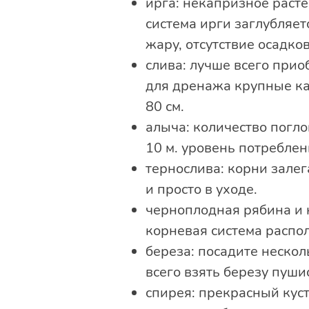
ирга: некапризное расте
система ирги заглубляет
жару, отсутствие осадков
слива: лучше всего при
для дренажа крупные ка
80 см.
алыча: количество погл
10 м. уровень потреблен
тернослива: корни залег
и просто в уходе.
черноплодная рябина и 
корневая система распол
береза: посадите нескол
всего взять березу пуши
спирея: прекрасный кус