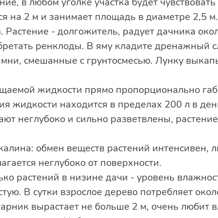
ние, в любом уголке участка будет чувствовать
ся на 2 м и занимает площадь в диаметре 2,5 м.
. Растение - долгожитель, радует дачника окол
обретать ренклоды. В яму кладите дренажный с
мни, смешанные с грунтосмесью. Лунку выкапы
ощаемой жидкости прямо пропорционально габ
ия жидкости находится в пределах 200 л в ден
ают неглубоко и сильно разветвлены, растени
калина: обмен веществ растений интенсивен, 
агается неглубоко от поверхности.
ько растений в низине дачи - уровень влажнос
стую. В сутки взрослое дерево потребляет около
тарник вырастает не больше 2 м, очень любит 