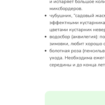
и испаряет большое кол
миксбордеров.
чубушник, “садовый жасм
эффектными кустарникам
цветами кустарник неве
водосбор (аквилегия): п
зимовки, любит хорошо 
болотная роза (пенсильв
ухода. Необходима ежег
середины и до конца ле